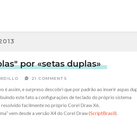
2013
plas" por «setas duplas»
RDILLO
21 COMMENTS
o é assim, e surpreso descobri que por padrão ao inserir aspas dup
ibuindo este fato a configurações de teclado do próprio sistema
 resolvido facilmente no próprio Corel Draw X6.
ema” vem desde a versão X4 do Corel Draw (
ScriptBrasil
).