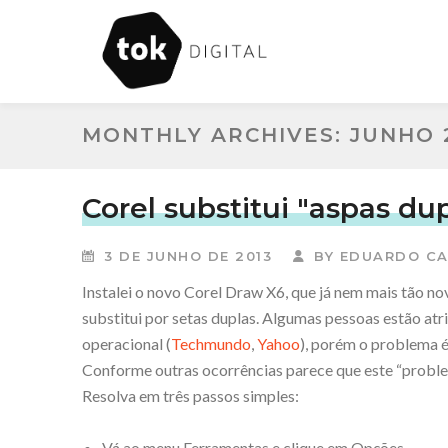
MONTHLY ARCHIVES: JUNHO 
Corel substitui "aspas du
3 DE JUNHO DE 2013
BY
EDUARDO CA
Instalei o novo Corel Draw X6, que já nem mais tão nov
substitui por setas duplas. Algumas pessoas estão atr
operacional (
Techmundo
,
Yahoo
), porém o problema é
Conforme outras ocorrências parece que este “probl
Resolva em três passos simples:
Vá ao menu Ferramentas e clique em Opções.