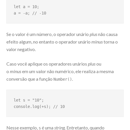
let a = 10;

a = -a; // -10
Se o valor é um número, o operador unário
plus
não causa
efeito algum, no entanto o operador unário
minus
torna o
valor negativo.
Caso você aplique os operadores unários
plus
ou
o
minus
em um valor não numérico, ele realiza a mesma
conversão que a função
.
Number()
let s = "10";
console.log(+s); // 10
Nesse exemplo,
é uma
string
. Entretanto, quando
s