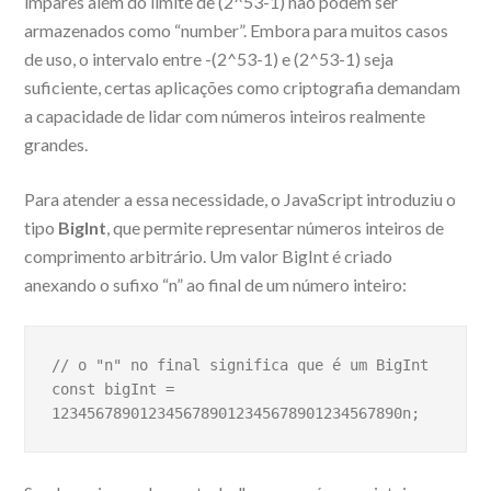
ímpares além do limite de (2^53-1) não podem ser
armazenados como “number”. Embora para muitos casos
de uso, o intervalo entre -(2^53-1) e (2^53-1) seja
suficiente, certas aplicações como criptografia demandam
a capacidade de lidar com números inteiros realmente
grandes.
Para atender a essa necessidade, o JavaScript introduziu o
tipo
BigInt
, que permite representar números inteiros de
comprimento arbitrário. Um valor BigInt é criado
anexando o sufixo “n” ao final de um número inteiro:
// o "n" no final significa que é um BigInt

const bigInt = 
1234567890123456789012345678901234567890n;