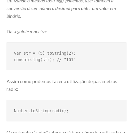
Utilizando o método toString(), podemos fazer também a
conversão de um número decimal para obter um valor em
binário.
Da
seguinte maneira:
var str = (5).toString(2);

console.log(str); // "101"
Assim como podemos fazer a utilização de parâmetros
radix:
Number.toString(radix);
O parâmetro “radix” refere-se à base númerica utilizada na