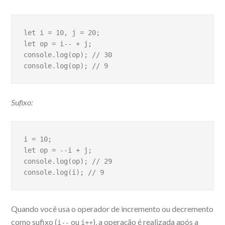
let i = 10, j = 20;

let op = i-- + j;

console.log(op); // 30

console.log(op); // 9
Sufixo:
i = 10;
let op = --i + j;
console.log(op); // 29
console.log(i); // 9
Quando você usa o operador de incremento ou decremento
como sufixo (
ou
), a operação é realizada após a
i--
i++