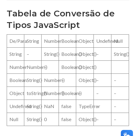
Tabela de Conversão de
Tipos JavaScript
De/Para
String
Number
Boolean
Object
Undefined
Null
String
–
String()
Boolean()
Object()
–
String()
Number
Number()
–
Boolean()
Object()
Boolean
String()
Number()
–
Object()
–
–
Object
toString()
Number()
Boolean()
–
–
–
Undefined
String()
NaN
false
TypeError
–
–
Null
String()
0
false
Object()
–
–