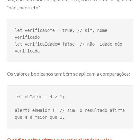
“não, incorreto”.
let verificaNome = true; // sim, nome 
verificado

let verificaIdade= false; // não, idade não 
verificada
Os valores booleanos também se aplicam a comparações:
let ehMaior = 4 > 1;

alert( ehMaior ); // sim, o resultado afirma 
que 4 é maior que 1.
O código acima afirma que variável let é um valor