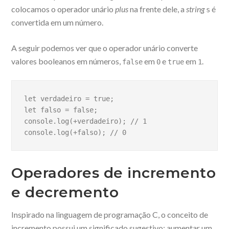
colocamos o operador unário
plus
na frente dele, a
string
é
s
convertida em um número.
A seguir podemos ver que o operador unário converte
valores booleanos em números,
em
e
em
.
false
0
true
1
let verdadeiro = true;
let falso = false;
console.log(+verdadeiro); // 1
console.log(+falso); // 0
Operadores de incremento
e decremento
Inspirado na linguagem de programação C, o conceito de
incremento possui um significado sugestivo: aumentar um