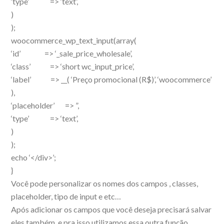
‘type’ => ‘text’,
)
);
woocommerce_wp_text_input(array(
‘id’ => ‘_sale_price_wholesale’,
‘class’ => ‘short wc_input_price’,
‘label’ => __( ‘Preço promocional (R$)’, ‘woocommerce’
),
‘placeholder’ => ”,
‘type’ => ‘text’,
)
);
echo ‘</div>’;
}
Você pode personalizar os nomes dos campos , classes,
placeholder, tipo de input e etc…
Após adicionar os campos que você deseja precisará salvar
eles também, e pra isso utilizamos essa outra função,