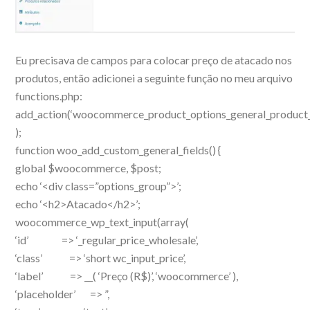
Eu precisava de campos para colocar preço de atacado nos
produtos, então adicionei a seguinte função no meu arquivo
functions.php:
add_action(‘woocommerce_product_options_general_product_d
);
function woo_add_custom_general_fields() {
global $woocommerce, $post;
echo ‘<div class=”options_group”>’;
echo ‘<h2>Atacado</h2>’;
woocommerce_wp_text_input(array(
‘id’ => ‘_regular_price_wholesale’,
‘class’ => ‘short wc_input_price’,
‘label’ => __( ‘Preço (R$)’, ‘woocommerce’ ),
‘placeholder’ => ”,