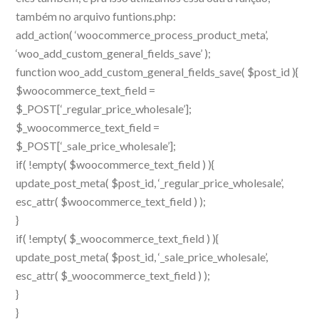
também no arquivo funtions.php:
add_action( ‘woocommerce_process_product_meta’,
‘woo_add_custom_general_fields_save’ );
function woo_add_custom_general_fields_save( $post_id ){
$woocommerce_text_field =
$_POST[‘_regular_price_wholesale’];
$_woocommerce_text_field =
$_POST[‘_sale_price_wholesale’];
if( !empty( $woocommerce_text_field ) ){
update_post_meta( $post_id, ‘_regular_price_wholesale’,
esc_attr( $woocommerce_text_field ) );
}
if( !empty( $_woocommerce_text_field ) ){
update_post_meta( $post_id, ‘_sale_price_wholesale’,
esc_attr( $_woocommerce_text_field ) );
}
}