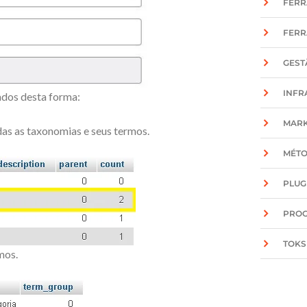
FERR
FERR
GEST
INFR
ados desta forma:
MARK
as as taxonomias e seus termos.
MÉT
PLUG
PRO
TOKS
mos.