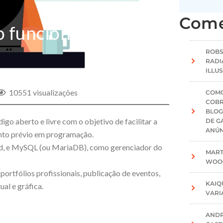
Come
 funciona sua
ROB
RADI
ILLU
10551 visualizações
COMO
COBR
BLOG
o aberto e livre com o objetivo de facilitar a
DE G
ANÚN
ento prévio em programação.
d, e MySQL (ou MariaDB), como gerenciador do
MAR
WOO
ortfólios profissionais, publicação de eventos,
KAIQ
al e gráfica.
VAR
AND