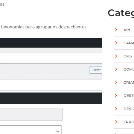
as.
Cate
 taxonomias para agrupar os despachantes.
API
CANA
CMS
COM
CRIAR
DESE
DESI
ERR