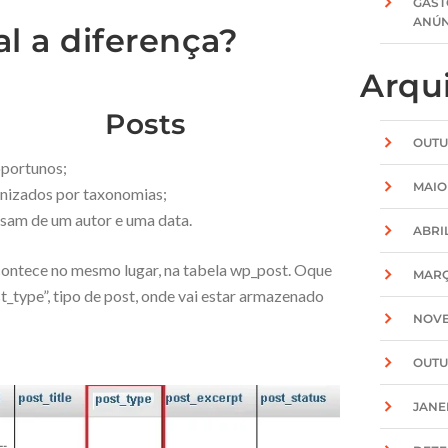
GAST
ANÚN
al a diferença?
Arqu
Posts
OUTU
oportunos;
MAIO
nizados por taxonomias;
isam de um autor e uma data.
ABRI
contece no mesmo lugar, na tabela wp_post. Oque
MARÇ
st_type”, tipo de post, onde vai estar armazenado
NOVE
OUTU
JANE