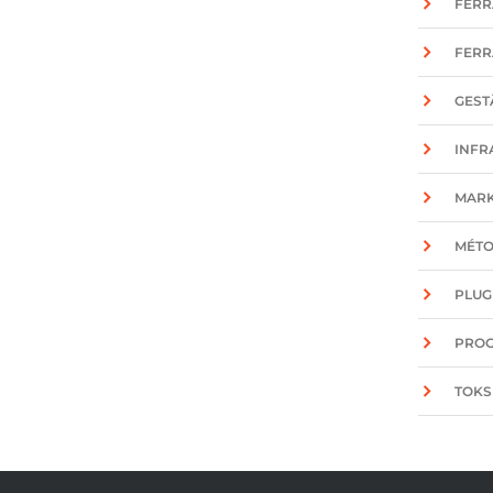
FERR
FERR
GEST
INFR
MARK
MÉT
PLUG
PRO
TOKS