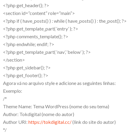
<?php get_header(); ?>
<section id=”content” role=”main”>
<?php if ( have_posts() ) : while ( have_posts() ) : the_post(); ?>
<?php get_template_part( ‘entry’ ); ?>
<?php comments_template(); ?>
<?php endwhile; endif; ?>
<?php get_template_part( ‘nav’, ‘below’ ); ?>
</section>
<?php get_sidebar(); ?>
<?php get_footer(); ?>
Agora vá no arquivo style e adicione as seguintes linhas:
Exemplo:
/*
Theme Name: Tema WordPress (nome do seu tema)
Author: Tokdigital (nome do autor)
Author URI:
https://tokdigital.cc/
(link do site do autor)
*/