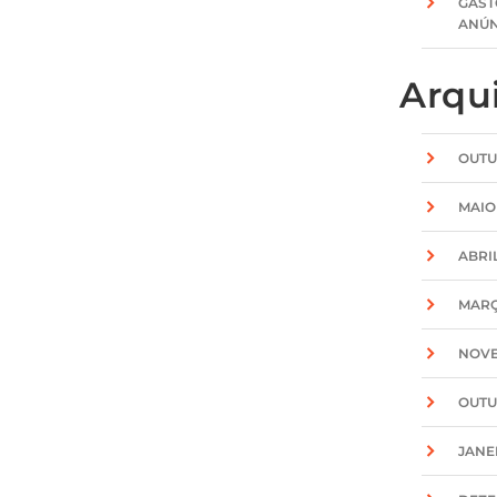
GAST
ANÚN
Arqu
OUTU
MAIO
ABRI
MARÇ
NOVE
OUTU
JANE