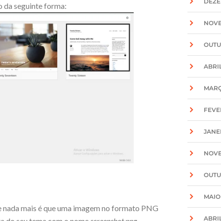
DEZE
 da seguinte forma:
NOVE
OUTU
ABRIL
MARÇ
FEVE
JANE
NOVE
OUTU
MAIO
ue nada mais é que uma imagem no formato PNG
ABRIL
sta do seu tema com o nome
screenshot.png
.