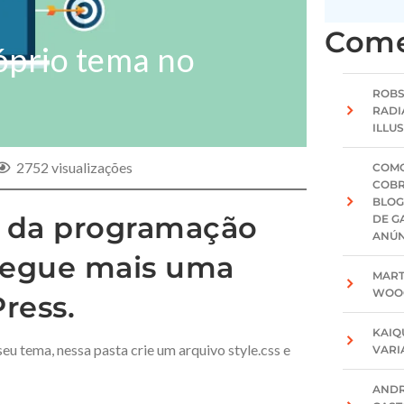
Come
óprio tema no
ROB
RADI
ILLU
2752 visualizações
COMO
COBR
BLOG
 da programação
DE G
ANÚN
segue mais uma
MAR
WOO
ress.
KAIQ
 tema, nessa pasta crie um arquivo style.css e
VAR
AND