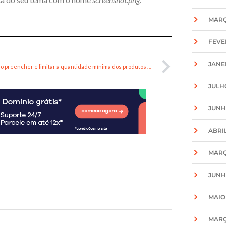
MARÇ
FEVE
JANE
Saiba como preencher e limitar a quantidade mínima dos produtos no WooCommerce
JULH
JUNH
ABRIL
MARÇ
JUNH
MAIO
MARÇ