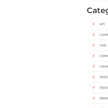
Cate
API
CANA
CMS
COM
CRIAR
DESE
DESI
ERR